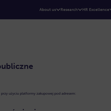
About us
Research
HR Excellence
publiczne
przy użyciu platformy zakupowej pod adresem: