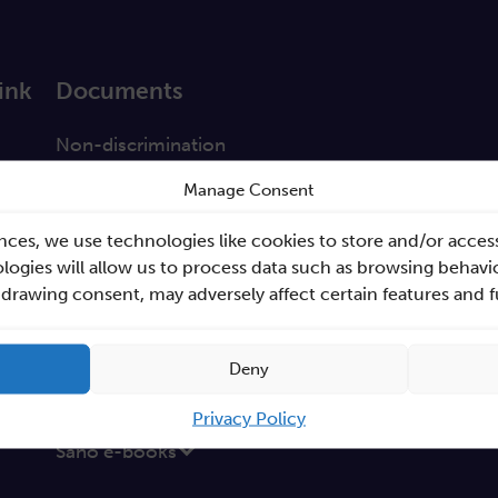
ink
Documents
a
Non-discrimination
GEP
Manage Consent
s
Sano Statute
nces, we use technologies like cookies to store and/or acces
tabase
Sano Annual Reports
ogies will allow us to process data such as browsing behavio
hdrawing consent, may adversely affect certain features and 
Teaming Deliverables
Reporting of breaches of law and follow-up action
Deny
Procurements
GDPR Policy
Privacy Policy
Sano e-books