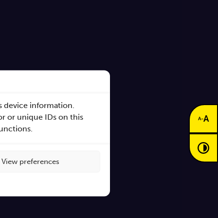
s device information.
r or unique IDs on this
A
-
A
functions.
s
View preferences